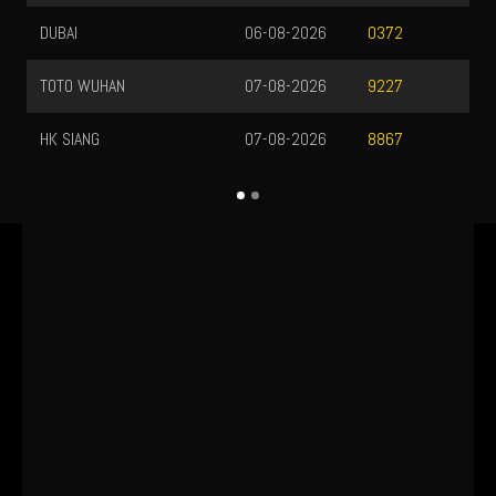
DUBAI
06-08-2026
0372
TOTO WUHAN
07-08-2026
9227
HK SIANG
07-08-2026
8867