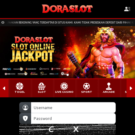
AKAN REKENING YANG TERDAFTAR DI SITUS KAMI. KAMI TIDAK PROSESKAN DEPOSIT DARI PIHAK KETIGA.
TOGEL
SLOT
LIVE CASINO
SPORT
ARCADE
SABU