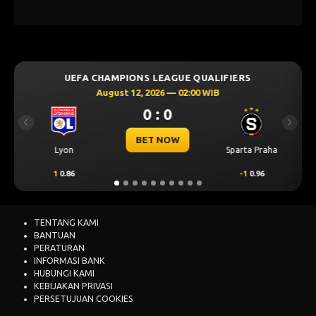
QUALIFIERS
UEFA CHAMPIONS LEAGUE QUALI
0 WIB
August 12, 2026 — 01:30 WIB
0 : 0
Previous
Next
BET NOW
Sparta Praha
SK Sturm Graz
-1
0.96
-0.5
0.95
TENTANG KAMI
BANTUAN
PERATURAN
INFORMASI BANK
HUBUNGI KAMI
KEBIJAKAN PRIVASI
PERSETUJUAN COOKIES