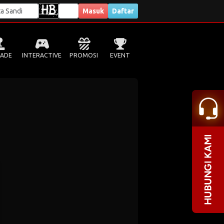
 KETIGA.
MOHON UNTUK DEPOSIT, GUNAKAN REKENING YANG TERDAFTAR
Masuk
Daftar
ADE
INTERACTIVE
PROMOSI
EVENT