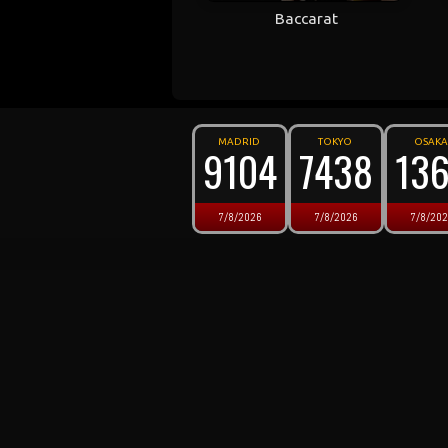
Baccarat
MADRID
TOKYO
OSAK
9104
7438
13
7/8/2026
7/8/2026
7/8/20