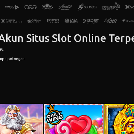
 Akun Situs Slot Online Terp
au.
anpa potongan.