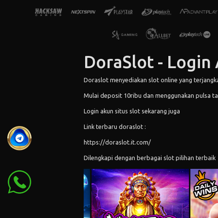
DoraSlot - Login
Doraslot menyediakan slot online yang terjangk
Mulai deposit 10ribu dan menggunakan pulsa t
Login akun situs slot sekarang juga
Link terbaru
doraslot
:
https://doraslot.it.com/
Dilengkapi dengan berbagai slot pilihan terbaik