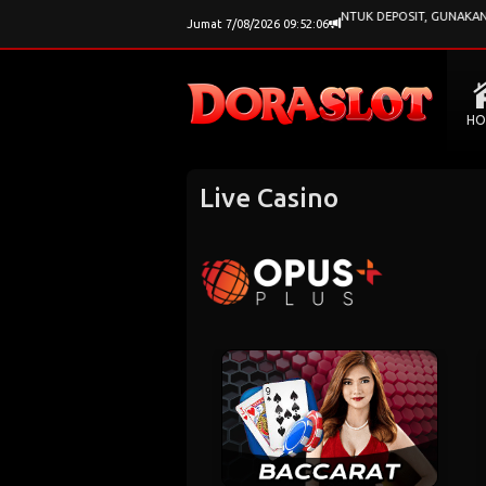
MOHON UNTUK DEPOSIT, GUNAKAN REKEN
Jumat 7/08/2026 09:52:06
HO
Live Casino