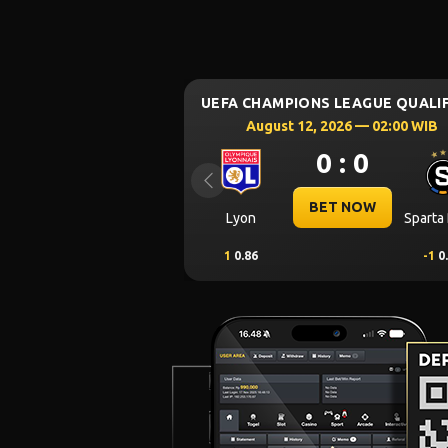
 CHAMPIONS LEAGUE QUALIFIERS
UEFA CHAMPIONS LEAG
August 12, 2026 — 01:15 WIB
August 11, 2026 —
0 : 0
0 : 0
Previous
BET NOW
BET NO
ovan
Mjallby
Bodo Glimt
islava
0.83
-0.5
0.99
0.75
0.82