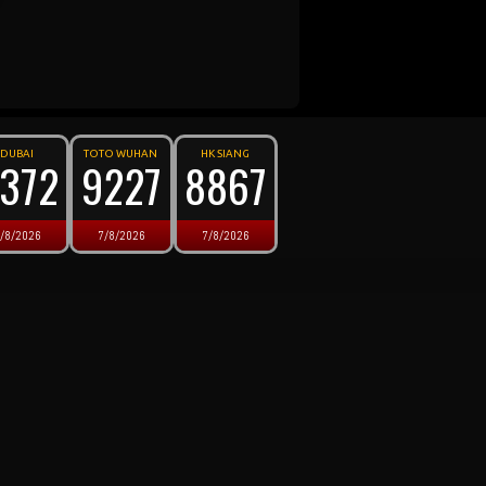
DUBAI
TOTO WUHAN
HK SIANG
372
9227
8867
/8/2026
7/8/2026
7/8/2026